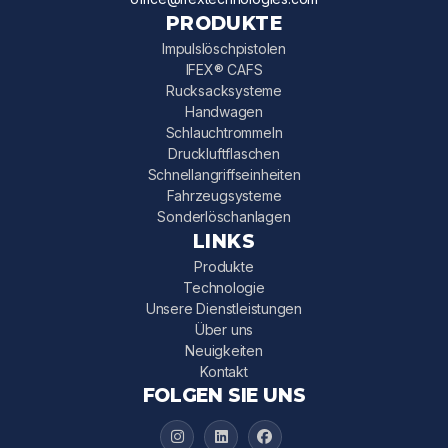
PRODUKTE
Impulslöschpistolen
IFEX® CAFS
Rucksacksysteme
Handwagen
Schlauchtrommeln
Druckluftflaschen
Schnellangriffseinheiten
Fahrzeugsysteme
Sonderlöschanlagen
LINKS
Produkte
Technologie
Unsere Dienstleistungen
Über uns
Neuigkeiten
Kontakt
FOLGEN SIE UNS
IFEX 3000 on Instagram
IFEX 3000 on LinkedIn
IFEX 3000 on Facebook